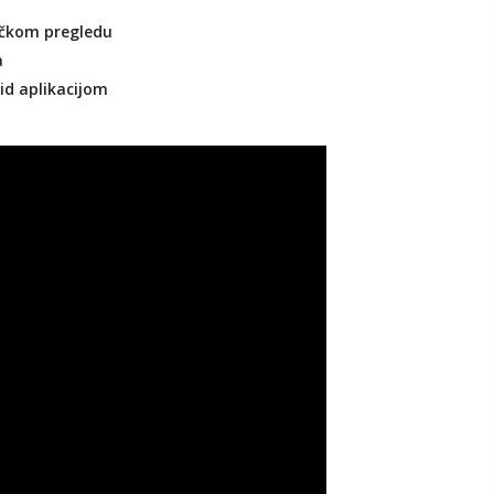
ičkom pregledu
a
id aplikacijom