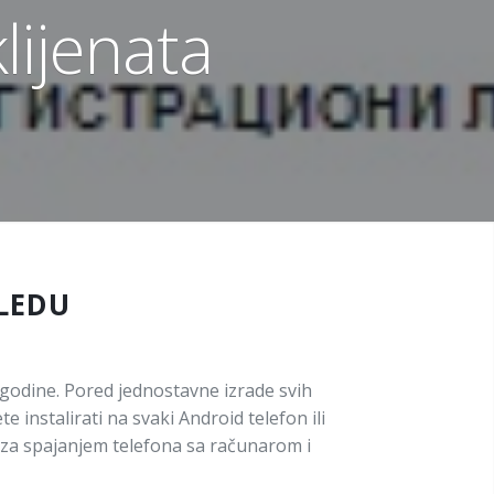
lijenata
LEDU
godine. Pored jednostavne izrade svih
nstalirati na svaki Android telefon ili
e za spajanjem telefona sa računarom i