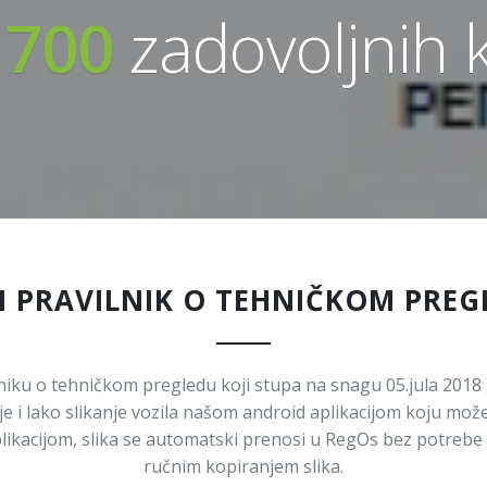
1700
zadovoljnih k
I PRAVILNIK O TEHNIČKOM PREG
ku o tehničkom pregledu koji stupa na snagu 05.jula 2018 
lako slikanje vozila našom android aplikacijom koju možete i
aplikacijom, slika se automatski prenosi u RegOs bez potreb
ručnim kopiranjem slika.