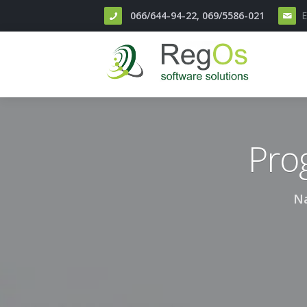
066/644-94-22, 069/5586-021
E
Početak
Prog
Opcije programa
O nama
Na
Reference
Kontakt