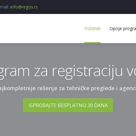
mail:
info@regos.rs
Početak
Opcije prog
ram za registraciju v
jkompletnije rešenje za tehničke preglede i agenc
ISPROBAJTE BESPLATNO 30 DANA