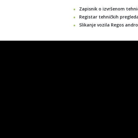
Zapisnik o izvršenom tehn
a
Registar tehničkih pregled
Slikanje vozila Regos andro