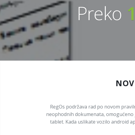
Preko
NOV
RegOs podržava rad po novom pravilni
neophodnih dokumenata, omogućeno je i 
tablet. Kada uslikate vozilo android 