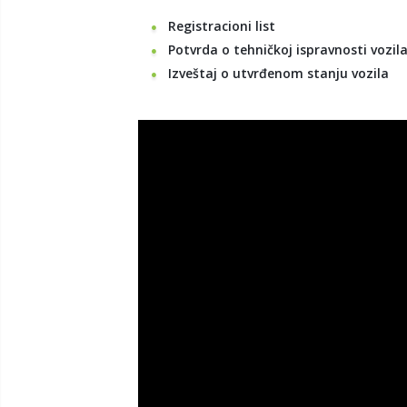
Registracioni list
Potvrda o tehničkoj ispravnosti vozil
Izveštaj o utvrđenom stanju vozila