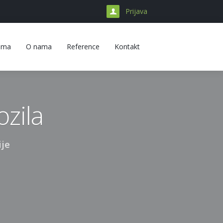
Prijava
rama
O nama
Reference
Kontakt
ozila
ije