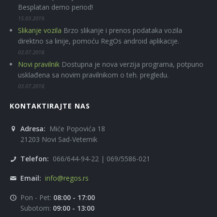
Besplatan demo period!
15.03.2019.
Slikanje vozila
Brzo slikanje i prenos podataka vozila
direktno sa linije, pomoću RegOs android aplikacije.
03.07.2018.
Novi pravilnik
Dostupna je nova verzija programa, potpuno
usklađena sa novim pravilnikom o teh. pregledu.
03.07.2018.
KONTAKTIRAJTE NAS
Adresa:
Miće Popovića 18
21203 Novi Sad-Veternik
Telefon:
066/644-94-22 | 069/5586-021
Email:
info@regos.rs
Pon - Pet:
08:00 - 17:00
Subotom:
09:00 - 13:00