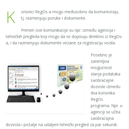
K
orisnici RegOs-a mogu međusobno da komuniciraju,
tj. razmenjuju poruke i dokumente.
Primeri ove komunikacije su npr. između agencija i
tehničkih pregleda koji mogu da se dopisuju direktno iz RegOs-
a, i da razmenjuju dokumente vezane za registraciju vozila.
Posebno je
zanimljiva
mogućnost
slanja podataka
saobraćajne
dozvole između
dva korisnika
RegOs
programa. Npr. u
agenciji se učita
saobraćajna
dozvola i pošalje na udaljeni tehnički pregled za par sekundi.