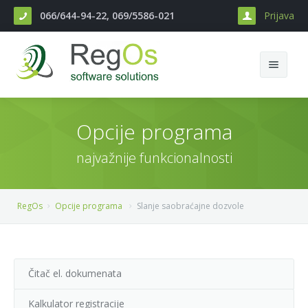
066/644-94-22, 069/5586-021
Prijava
Početak
Opcije programa
Opcije programa
najvažnije funkcionalnosti
O nama
Reference
RegOs
Opcije programa
Slanje saobraćajne dozvole
Kontakt
Čitač el. dokumenata
Kalkulator registracije