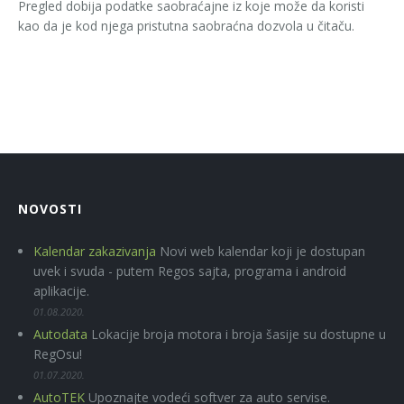
Pregled dobija podatke saobraćajne iz koje može da koristi
kao da je kod njega pristutna saobraćna dozvola u čitaču.
NOVOSTI
Kalendar zakazivanja
Novi web kalendar koji je dostupan
uvek i svuda - putem Regos sajta, programa i android
aplikacije.
01.08.2020.
Autodata
Lokacije broja motora i broja šasije su dostupne u
RegOsu!
01.07.2020.
AutoTEK
Upoznajte vodeći softver za auto servise.